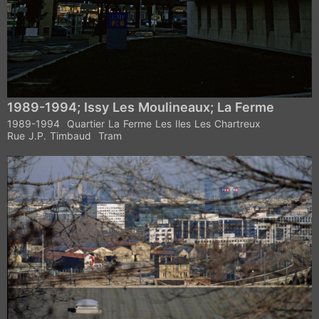
1989-1994; Issy Les Moulineaux; La Ferme
1989-1994
Quartier La Ferme Les Iles Les Chartreux
Rue J.P. Timbaud
Tram