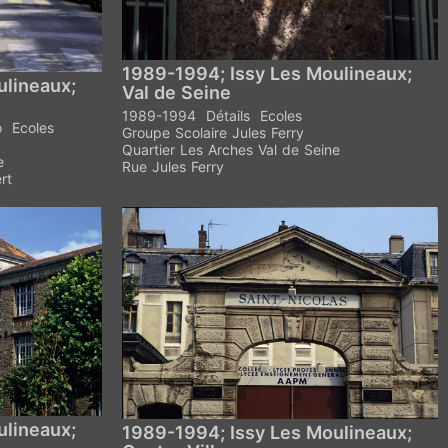
1989-1994; Issy Les Moulineaux;
ulineaux;
Val de Seine
1989-1994
Détails
Ecoles
o
Ecoles
Groupe Scolaire Jules Ferry
Quartier Les Arches Val de Seine
e
Rue Jules Ferry
rt
ulineaux;
1989-1994; Issy Les Moulineaux;