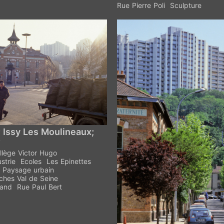
Rue Pierre Poli
Sculpture
 Issy Les Moulineaux;
;
llège Victor Hugo
strie
Ecoles
Les Epinettes
Paysage urbain
rches Val de Seine
iand
Rue Paul Bert