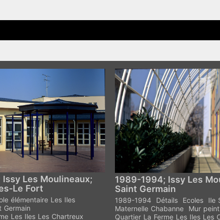
 Issy Les Moulineaux;
1989-1994; Issy Les Mou
es-Le Fort
Saint Germain
ole élémentaire Les Iles
1989-1994
Détails
Ecoles
Ile
nt Germain
Maternelle Chabanne
Mur peint
me Les Iles Les Chartreux
Quartier La Ferme Les Iles Les 