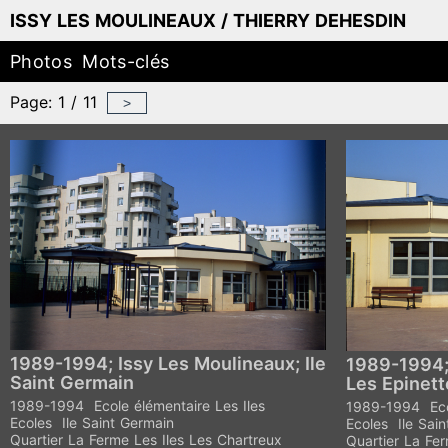
ISSY LES MOULINEAUX / THIERRY DEHESDIN
Photos
Mots-clés
Page: 1 / 11
>
1989-1994; Issy Les Moulineaux; Ile
1989-1994;
Saint Germain
Les Epinett
1989-1994
Ecole élémentaire Les Iles
1989-1994
Ec
Ecoles
Ile Saint Germain
Ecoles
Ile Sai
Quartier La Ferme Les Iles Les Chartreux
Quartier La Fer